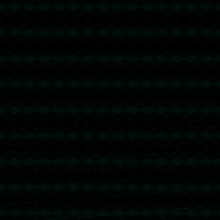
下一篇：蘭帕德：切爾西缺經驗小夥！得先打好球隊基礎！.
工作时间
周一至周五 ：8:30-17:30
周六至周日 ：9:00-17:00
联系方式
销售热线：029-6442712
售后热线：18563805096
电子邮箱：admin@icnws.com
公司地址：上海市市辖区闵行区新虹街道
邮编编码：310112