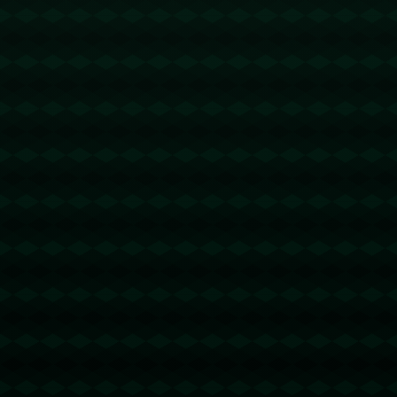
为了更好地理解这两支球队的现状，不妨回顾他们在季
中对阵的案例。勇士队在面对强队时所展现出的成熟战
术和稳定发挥是他们取得连胜的重要原因。例如，在与