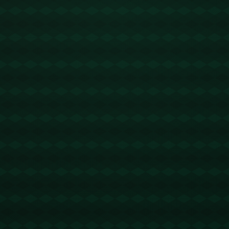
**一直居高不下，尤其是在库里的带领下，球队有望通
过精准外线投射扩大比分优势。此外，勇士的防守力度
在本赛季中多次成为抵挡对手进攻的重要利器。凭借这
样的基础，勇士队有望在3月31日的比赛中再次创造辉
煌。
**森林狼逐渐崛起**
诚然，明尼苏达森林狼的表现并不像勇士那样引人注
目，但他们依然是一个潜力无限的球队。面对活塞队，
他们的策略将是稳扎稳打，利用其年轻球员的活力和速
度对活塞形成压制。值得注意的是，森林狼的中锋位球
员在对抗中将可能是卡位的制胜关键，尤其是在与活塞
队的内线对抗中。
活塞队虽然看似在本赛季表现逊色，但不能轻视其韧性