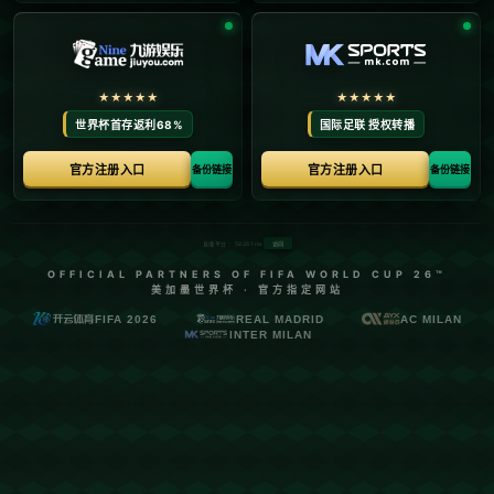
**3月31日NBA常规赛分析：勇士有望连胜，森林狼力
克活塞**
作为NBA赛季接近尾声的一场比赛，3月31日的常规赛
不仅是各队争夺季后赛席位的关键时刻，也是球迷们关
注的焦点。在这一天的焦点战役中，金州勇士队期待继
续其连胜之路，而明尼苏达森林狼则誓言要克服底特律
活塞的挑战。本文将深入分析这两场比赛的背景和球队
走势，帮助您更好地了解比赛的精彩瞬间。