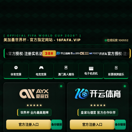
3月31日NBA常规赛分析：勇士有望连胜，
森林狼力克活塞.
发布时间：2026-02-09