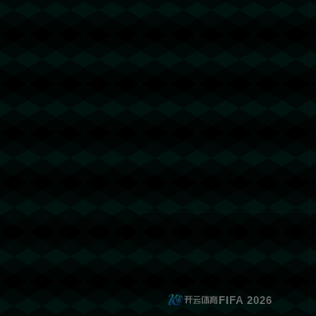
工作时间
周一至周五 ：8:30-17:30
周六至周日 ：9:00-17:00
联系方式
销售热线：029-6442712
售后热线：18563805096
电子邮箱：admin@icnws.com
公司地址：上海市市辖区闵行区新虹街道
邮编编码：310112