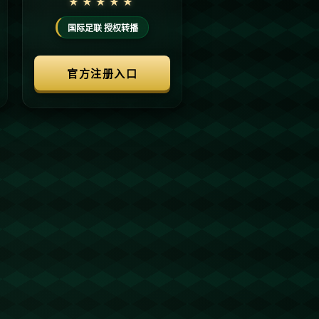
幸免。这些才华横溢的年轻球员最近因为表现不佳被喷得体无
望，导致了不少苛刻的批评声。费尔明的射门失准、加维的中
球迷们往往更关注即时的结果，而忽略了选手背后正在努力纠
回复——这不仅体现在技巧的提升上，也体现在心理素质的增