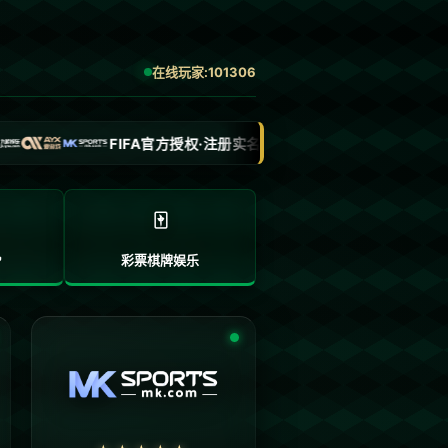
产品展示
新闻中心
联系方式