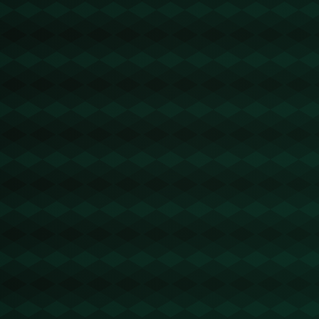
强。
1. **费尔明的精准反击**