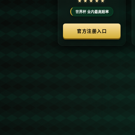
凯尔特人14次60+胜
**探索凯尔特人和雷霆的强势表现：创纪录的赛季目标与MV