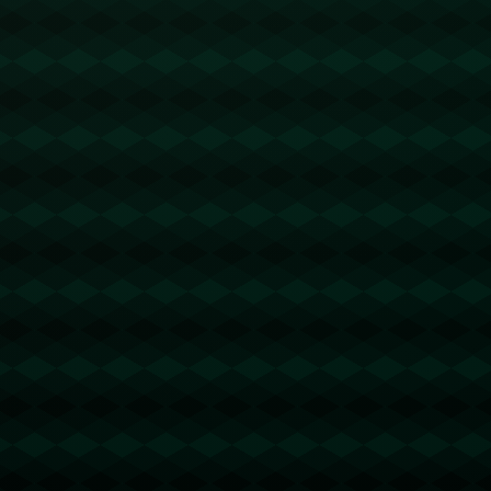
展现出的实力让人瞩目。凯尔特人正依靠他们坚如磐石的团队配合，力争实现
率，这主要得益于年轻球员亚历山大的卓越表现，**使他成为本季MVP的
篮球的革新，他们始终是联盟中的一支劲旅。在本赛季，他们凭借高效
整体的默契和战术执行。其中，塔图姆和布朗的合作成为球队的重要支柱，
。**亚历山大作为球队的核心**，不仅以超高的得分能力打破了联盟常
率排名前三，这主要归功于他们对于球场的合理布阵以及亚历山大的无与
攻节奏都经过精心调控，更值得注意的是，他们能够在比赛中迅速调整以
亚历山大通过数据证明了自己的价值，无论是场均得分还是助攻，他的状