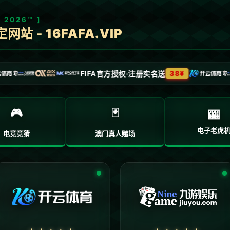
网站首页
公司简介