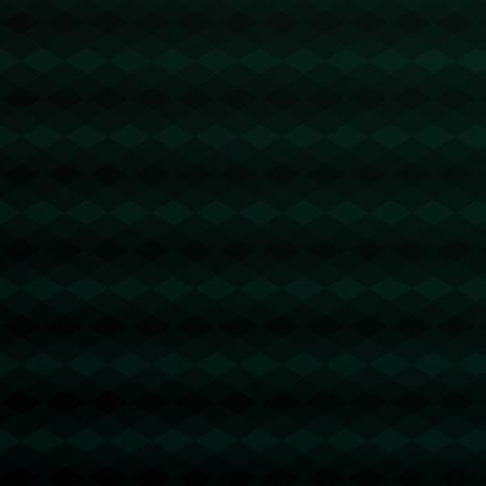
本赛季NBA的战火愈演愈烈，凯尔特人和雷霆这两支球队
有球队能与之比肩。同时，雷霆则展现了无与伦比的攻防效
及他们可能的赛季结局。
凯尔特人的辉煌历史充满了传奇色彩。从最早的荣誉到现代
每一次成功不仅源自**顶尖球员的表现**，更源自球队
剑指60+胜场的关键所在。
另一方面，雷霆队在年轻球员的带领下同样给我们带来惊喜
力，为雷霆创造了更多的胜利契机。雷霆在本赛季的攻防效
我们不妨深入分析雷霆的比赛策略。他们的防守阵线以及进
**，更标志着年轻球员正在以成熟的表现影响整个赛季。