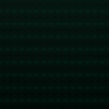
成功的案例分析显示，处于不利地位的球队通常能在绝
境中迸发出惊人的潜力。例如，在去年的亚洲杯比赛
中，韩国队在不利局势下逆袭希腊，以2-1获胜，成为
经典战役。因此，沙特队若能在这场对决中打出漂亮的