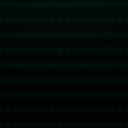
反攻，不仅能赢得荣誉，也将为他们的足球改革带来新
的驱动力。
_在这场万众瞩目的比赛中_，日本队和沙特队将各自展
现出其不同的足球风格与策略。这不仅是一场胜负的较
量，更是两种文化、两支球队发展的碰撞。随着比赛日
的临近，全球足球迷都在翘首以待，希望在这场巅峰对
决中见证终极精彩时刻。
这场比赛的胜负将成为历史的一部分。日本的稳健与沙
特的激情将在绿茵场上留下浓墨重彩的一笔。无论结果
如何，两队都将在这场巅峰对决中收获经验，为未来的
征程积蓄力量。
上一篇：埃弗拉近日在接受《巴黎人报》采访时表示，巴黎必须在欧战赛场上拿出一种必胜的心态，而梅西也不是那个能为巴黎赢得欧冠的人。[详细].