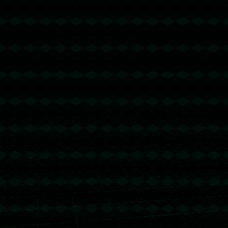
下一篇：意甲第5輪佛羅倫薩1-1尤文圖斯 米利克連場破門佩林撲點.
工作时间
周一至周五 ：8:30-17:30
周六至周日 ：9:00-17:00
联系方式
销售热线：029-6442712
售后热线：18563805096
电子邮箱：admin@icnws.com
公司地址：上海市市辖区闵行区新虹街道
邮编编码：310112