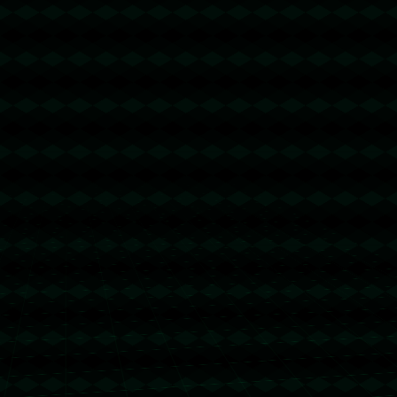
巨星对决、战术博弈**
上一篇：印尼北加里曼丹省两艘快艇倾覆 已致3人死亡.
下一篇：詹姆斯创历史：突破42000分大关，巩固得分王地位.
工作时间
周一至周五 ：8:30-17:30
周六至周日 ：9:00-17:00
联系方式
销售热线：029-6442712
售后热线：18563805096
电子邮箱：admin@icnws.com
公司地址：上海市市辖区闵行区新虹街道
邮编编码：310112