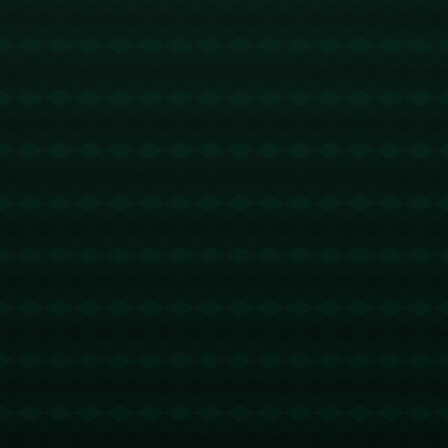
队，将依托强大的团队默契与天赋球星全力迎战。
---
### **战术博弈：两支梦之队的对抗看点**
这场对决除了明星球员的较量，战术博弈更是吸引球迷
眼球。巴萨与皇马的联合阵容凸显了现代足球的“攻守
一体化”趋势。在这种战术思想下，中场成为关键，佩
德里与贝林厄姆的任务不仅是组织进攻，同时还需要第
一时间干扰阿根廷的反击。而锋线上的维尼修斯，将利
用速度不断冲击对方防线，为莱万创造更多禁区内的机
会。
另一方面，阿根廷队的压迫性防守与快速转换依然是他
们的杀手锏。即使面对豪华阵容，阿根廷也能以稳固的
防守体系化解危机，随后凭借阿尔瓦雷斯的速度与精准