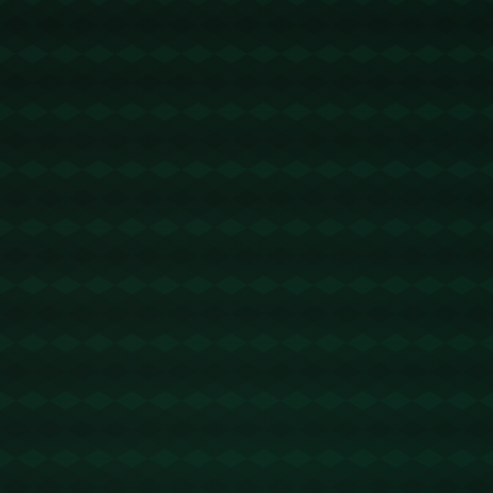
的技术与创造力早已征服了全世界。而在皇马，维尼修
斯和贝林厄姆这样的天才球员则以速度和活力闻名。一
旦这些超级球星**放下俱乐部竞争**，以一支联合阵容
登场，势必形成一支无法忽视的超级力量。
值得关注的是，这支联合阵容并非只追求“名气叠加”，
而是发挥了团队协作的最大潜能。比如，中场的控制力
由巴萨的佩德里和皇马新星贝林厄姆共同主导，两人的
风格互补，使得球队前场进攻与后场防守平衡得当。而
锋线的选择，则是由巴萨的莱万多夫斯基与皇马的维尼
修斯组成“新核搭档”，两人利用各自独特的技能互相支
持，无论在传控还是效率上都极具威胁。
---