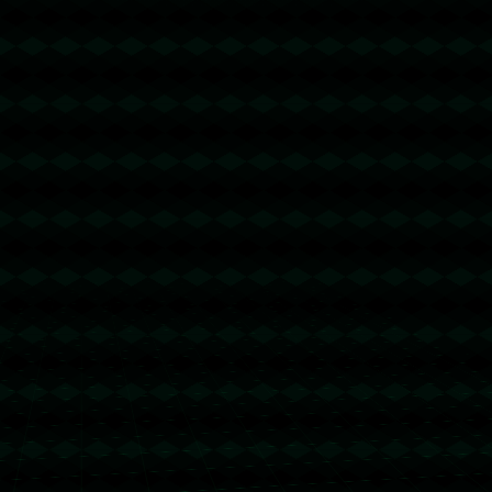
上一篇：冠军联赛第4组塞尔比进冠军组 琼斯8杆破百4连亚.
下一篇：孫興慜接近與熱刺完成續約 新合同簽至2025.
工作时间
周一至周五 ：8:30-17:30
周六至周日 ：9:00-17:00
联系方式
销售热线：029-6442712
售后热线：18563805096
电子邮箱：admin@icnws.com
公司地址：上海市市辖区闵行区新虹街道
邮编编码：310112