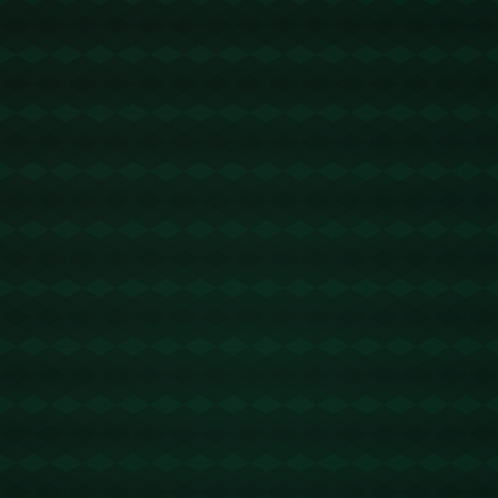
在生活中，激动的情绪往往与某些重要的事件和里程碑
联系在一起。它可能来自于我们取得了难以置信的成
功，找到了灵魂伴侣，或者看到了梦想成真。**这种情
感的深度与力度**可以如洪水般涌来，让我们无比动
容。然而，我们为何无法简单地言说这种极致的激动？
这是需要我们深入探讨的问题。
首先，**激动的情感常伴随着心理的重大冲击**。当我
们看到了梦想实现的那一刻，或是从长久的努力中取得
了胜利，这种冲击会催生强烈而复杂的情感。这个复杂
的情感不仅仅是高兴或成就感，还夹杂着过去的艰辛、
未来的期待以及内心的认同。处理这些情感的复杂性，