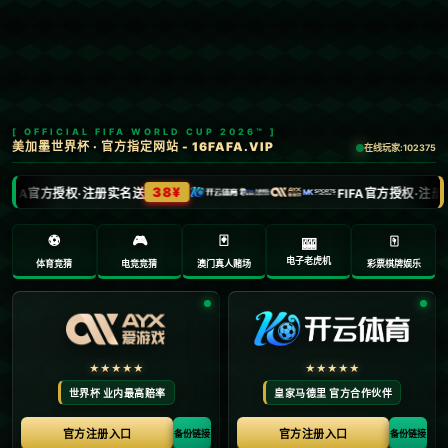
斯诺克世界公开赛：周跃龙遭希金斯逆转
无缘8强.
发布时间：2026-02-09