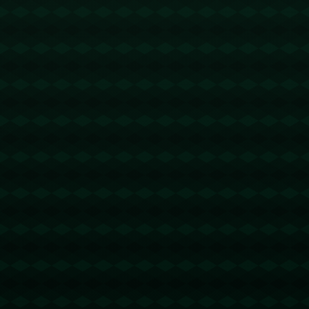
终存在，尤其是面对一位老练的对手。
希金斯很快调整策略，他通过一系列严密的防守慢慢夺
回比赛主动权。**在关键局数中，希金斯借助精准的控
球能力和清台技艺，连续完成几杆高分反击，一次次将
局势扭转**。面对经验丰富的对手，周跃龙的失误逐渐
增多，尤其是在几次关键进攻中的准度出现偏差，导致
比赛形势急转直下。最终，希金斯以极具压迫感的表现
完成逆转，锁定胜局，将周跃龙淘汰出局。
### 心理素质的差距：中年轻选手的薄弱环节
很多专业人士在回顾这场比赛时，将关注焦点聚集在周
跃龙的心理调整能力上。比赛开局时的领先证明了他的
竞技水平，而后半程的状态波动则暴露出心理素质上的
短板。