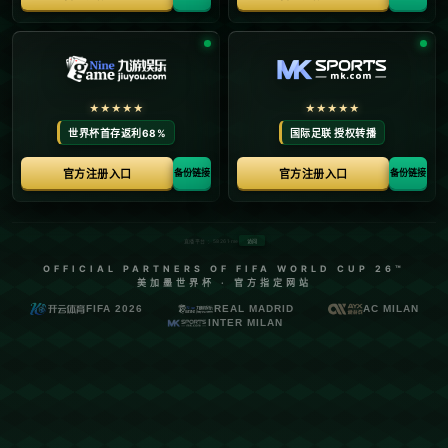
**德国中卫欲回归德甲？或将成为冲击世界杯名单的关
键因素**