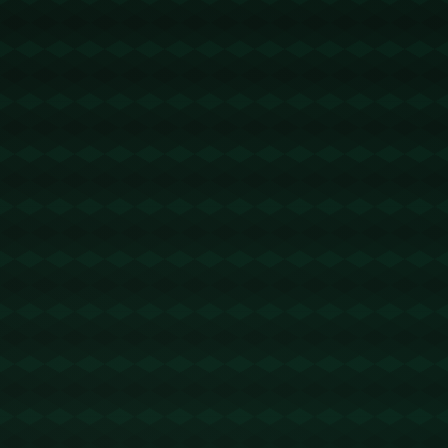
在国际足球舞台上，德国一直以其强大的团队实力和严
谨的战术安排闻名于世。近年来，随着多位德国球员在
海外联赛中崭露头角，有关他们回归德甲的消息屡次见
诸报端，尤其是那些在关键位置上发挥出色的中后卫。
而这些中卫的回归，不仅可能影响德甲的格局，还可能
成为德国国家队冲击世界杯名单的**关键因素**。