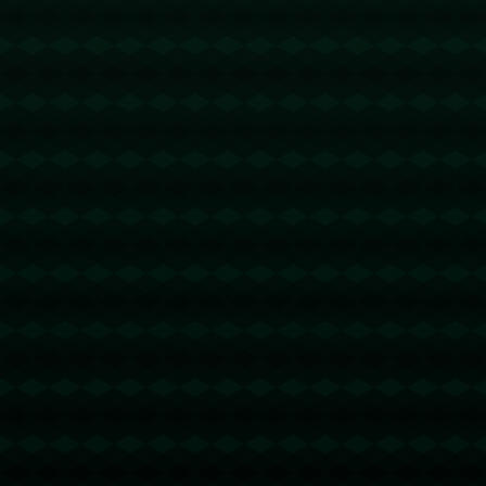
从市场角度来看，德国中卫的回归也为德甲带来了新的
人气增长点。球迷们期待看到本土球员在国际赛场磨练
后重新回国效力，展现高水平的比赛状态。在这个过程
中，球队和球员之间的关系更加紧密，有助于形成更为
**稳固**的战术执行体系。