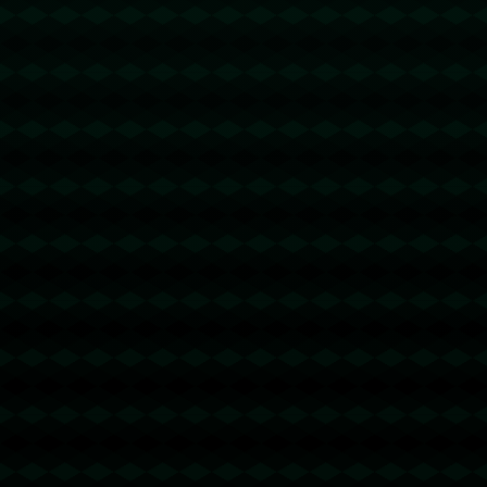
回归德甲，对于中卫来说不仅是职业生涯的一个重要选
择，也可能影响到国家队在世界杯上的排兵布阵。在这
个过程中，球员们需要考虑各种因素，包括个人发展、
球队表现以及国家队前景。而德甲作为其中的一个重要
舞台，为他们提供了良好的条件，让梦回故乡的中卫成
为进军世界杯的重要力量。通过合理的布局和**调整策
略**，他们有机会在德甲重新树立标杆，从而对国家队
在国际大赛上的表现产生积极影响。