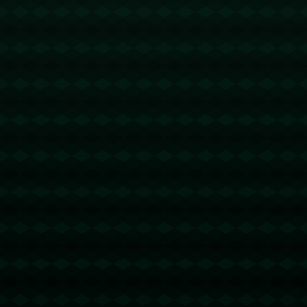
态的关键。科学研究表明，过度使用球员可能会导致疲
劳积累，并最终影响他们的比赛表现以及引发潜在的伤
病。因此，如何合理安排像字母哥这样的核心球员的上
场时间，是每位教练都需要面对且解决的问题。
**科学管理的成功案例**