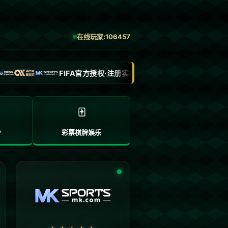
产品展示
新闻中心
联系方式