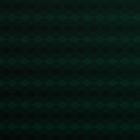
通过此次访问，**中国贸促会**为两国企业搭建了直接
作不断深化，两国人民将能够见证更多实质性成果的落地。