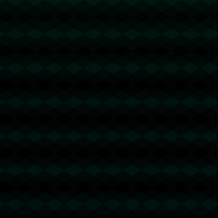
5人首度亮相！.