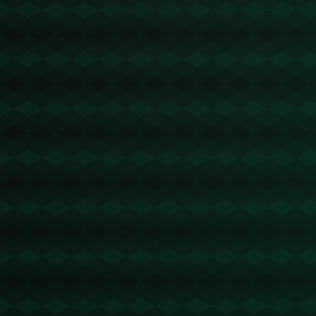
域的合作奠定了坚实的基础。例如，阿里巴巴和腾讯等公司
最后，在可再生能源领域，中哈两国同样具备广泛的合作机
正在与哈萨克斯坦的能源公司合作开发太阳能发电项目，不