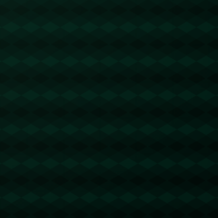
来的跨境贸易和投资铺平了道路。随着中国和哈萨克斯坦的合
。