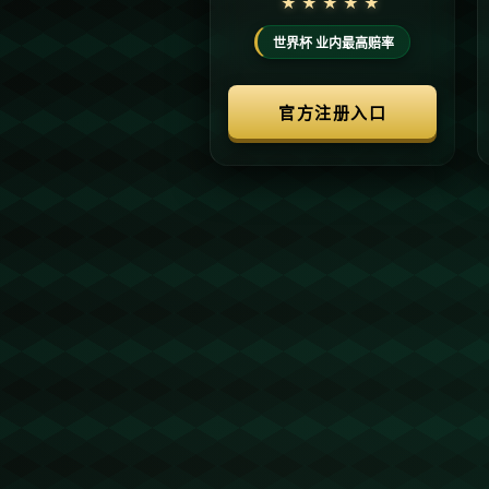
**中国贸促会组织企业家代表团访问哈萨克斯坦：深化经贸
随着全球经济的持续发展，**国际合作**已成为各国寻
访问。这次访问标志着中国与哈萨克斯坦在**经贸合作**
*哈萨克斯坦作为“一带一路”倡议的重要参与国，其地理
科技创新、农业及可再生能源等领域。此次访哈的中国企业
在访问期间，**代表团重点关注了哈萨克斯坦的基础设施
广阔的合作空间。如中铁集团已在哈萨克斯坦承接了多个大
除了基础设施建设外，*农业也是一个不容忽视的合作领域
会，以满足国内市场对优质粮食和农产品日益增长的需求。
**科技创新是另一个合作亮点**。在全球数字化转型的