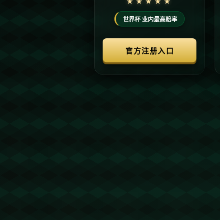
WT
**迈阿密的黎明：王欣瑜与郑赛赛的逆袭**
在WTA1000迈阿密网球赛上，中国选手王欣瑜和郑赛
壮举不仅仅是她们职业生涯的重要里程碑，也为中国女子网
王欣瑜和郑赛赛的成功离不开她们在比赛中的坚定信念和默
和锐利的球风而崭露头角。郑赛赛则在国际赛场上积攒了丰
这次迈阿密站的比赛中，她们面对的是实力强劲的2号种子
色的发挥打破了预设。比赛一开始，她们便展示了不同寻常
两位选手的胜利不仅仅是个人能力的体现，也是中国网球发
*迈阿密赛上的胜利，更是对这种潜力的有力证明*。这种