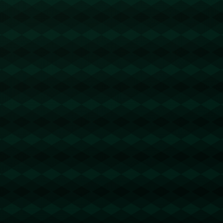
的心理调适。从战略制定到计划执行，再到过程中心理压力的
和机遇的支持下，中国网球的未来更加光明。她们的精彩表现