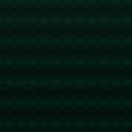
在因素。除了选手个人的技战术处理，还需考量整体的战略思维和持续
种因素的结果。
代表了亚洲网球在国际领域内发出的强烈信号。我们相信，在更多潜力
战。