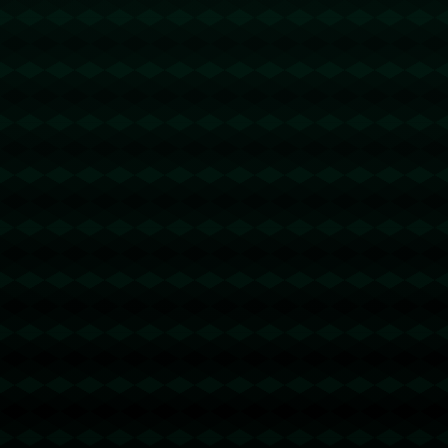
会，将成为比赛的胜负关键。
尤文的防守核心布雷默与米兰前锋吉鲁之间的直接对话
是比赛的一大看点；同时米兰的边路快马莱奥能否撕破
尤文防线，也将决定局势。如果尤文无法有效限制对方
的边路突破，而米兰未能解决他们中场组织的隐忧，那
么这场比赛将陷入焦灼。
### **总结：激烈对抗呼之欲出**
尤文图斯和AC米兰的交锋从未令球迷失望。双方均有战
术亮点和状态保证，但历史交锋数据的均衡以及近期状
态的微妙变化，让这场比赛充满未知。从当前的预测而
言，或许我们看到的仍会是一场势均力敌的较量，这也
正是足球的魅力所在。