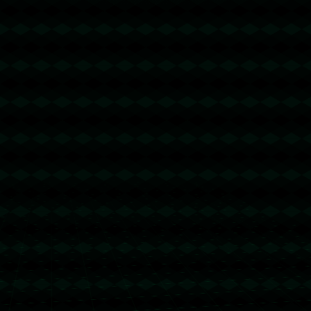
捷报如何在终场响起？一切悬念留待赛场上演。
上一篇：中超第19輪上海海港3-1深圳隊 劉祝潤首開紀錄奧斯卡傳射建功.
下一篇：中国男篮小组第一晋级亚洲杯正赛.
工作时间
周一至周五 ：8:30-17:30
周六至周日 ：9:00-17:00
联系方式
销售热线：029-6442712
售后热线：18563805096
电子邮箱：admin@icnws.com
公司地址：上海市市辖区闵行区新虹街道
邮编编码：310112