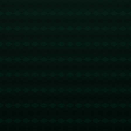
### **战术层面：谁能率先占得先机？**
从战术角度来看，尤文图斯可能倾向于**注重防守反击
**，利用球队后场和中场衔接的快速推进寻找破门机
会。而AC米兰则更加注重**高压开局**,希望通过前场
逼抢制造混乱，抢占比赛主动权。过去多个赛季的数据
表明，双方在控球时间和机会创造上几乎旗鼓相当，因
此，谁能在关键的**定位球或者后场反击**中抓住机